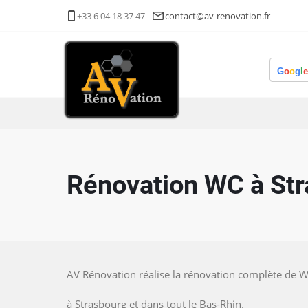
Aller
+33 6 04 18 37 47
contact@av-renovation.fr
au
contenu
principal
Rénovation WC à Stra
AV Rénovation réalise la rénovation complète de 
à Strasbourg et dans tout le Bas-Rhin.