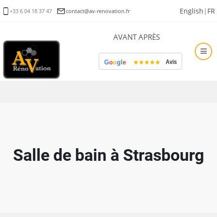
Aller
English
FR
+33 6 04 18 37 47
contact@av-renovation.fr
au
contenu
AVANT APRÈS
principal
Salle de bain à Strasbourg